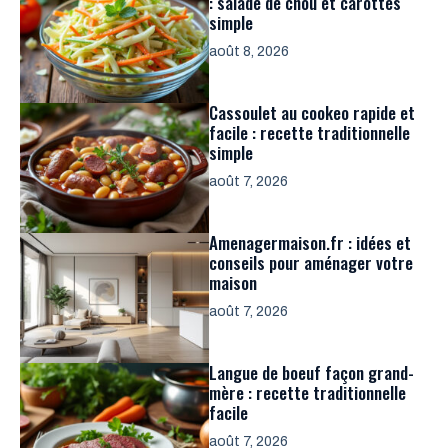
: salade de chou et carottes
simple
août 8, 2026
Cassoulet au cookeo rapide et
facile : recette traditionnelle
simple
août 7, 2026
Amenagermaison.fr : idées et
conseils pour aménager votre
maison
août 7, 2026
Langue de boeuf façon grand-
mère : recette traditionnelle
facile
août 7, 2026