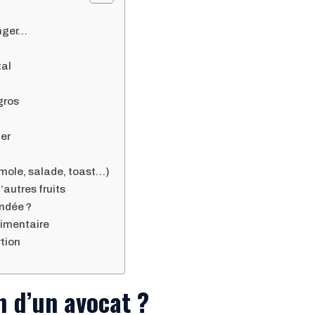
inger…
tal
gros
er
mole, salade, toast…)
autres fruits
ndée ?
alimentaire
rtion
n d’un avocat ?