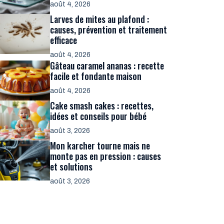
août 4, 2026
Larves de mites au plafond :
causes, prévention et traitement
efficace
août 4, 2026
Gâteau caramel ananas : recette
facile et fondante maison
août 4, 2026
Cake smash cakes : recettes,
idées et conseils pour bébé
août 3, 2026
Mon karcher tourne mais ne
monte pas en pression : causes
et solutions
août 3, 2026