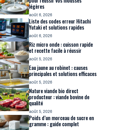
pour réussir vos mousses
légères
août 6, 2026
Liste des codes erreur Hitachi
Yutaki et solutions rapides
août 6, 2026
Riz micro onde : cuisson rapide
et recette facile à réussir
août 5, 2026
Eau jaune au robinet : causes
principales et solutions efficaces
août 5, 2026
Nature viande bio direct
producteur : viande bovine de
qualité
août 5, 2026
Poids d’un morceau de sucre en
gramme : guide complet