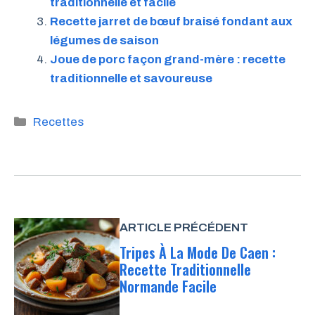
traditionnelle et facile
Recette jarret de bœuf braisé fondant aux
légumes de saison
Joue de porc façon grand-mère : recette
traditionnelle et savoureuse
Catégories
Recettes
ARTICLE PRÉCÉDENT
Tripes À La Mode De Caen :
Recette Traditionnelle
Normande Facile