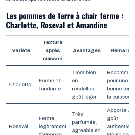
Les pommes de terre à chair ferme :
Charlotte, Roseval et Amandine
Texture
Variété
après
Avantages
Remarqu
cuisson
Tient bien
Recomman
Ferme et
en
pour une
Charlotte
fondante
rondelles,
bonne tenu
goût léger
la cuisson
Apporte un
Très
Ferme,
goût
parfumée,
Roseval
légèrement
authentique
agréable en
farineuse
idéale pour