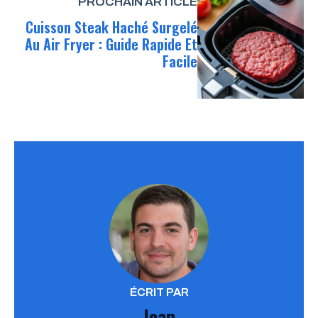
PROCHAIN ARTICLE
Cuisson Steak Haché Surgelé
Au Air Fryer : Guide Rapide Et
Facile
ÉCRIT PAR
Jean