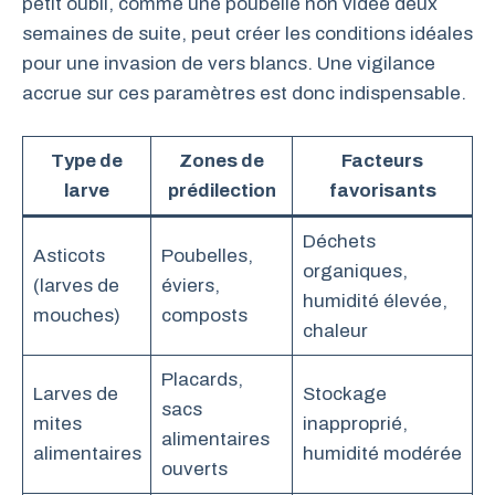
petit oubli, comme une poubelle non vidée deux
semaines de suite, peut créer les conditions idéales
pour une invasion de vers blancs. Une vigilance
accrue sur ces paramètres est donc indispensable.
Type de
Zones de
Facteurs
larve
prédilection
favorisants
Déchets
Asticots
Poubelles,
organiques,
(larves de
éviers,
humidité élevée,
mouches)
composts
chaleur
Placards,
Larves de
Stockage
sacs
mites
inapproprié,
alimentaires
alimentaires
humidité modérée
ouverts